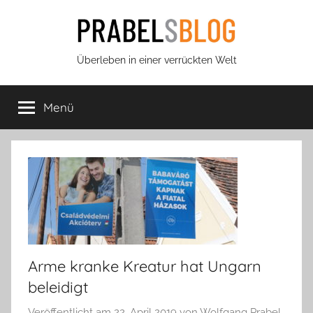
Zum
Inhalt
springen
Prabels
Überleben in einer verrückten Welt
Blog
Menü
Arme kranke Kreatur hat Ungarn
beleidigt
Veröffentlicht am
22. April 2019
von
Wolfgang Prabel