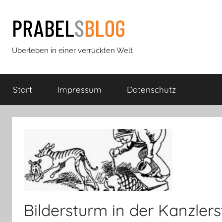
Zum
Inhalt
springen
Prabels
Überleben in einer verrückten Welt
Blog
Start
Impressum
Datenschutz
Bildersturm in der Kanzler