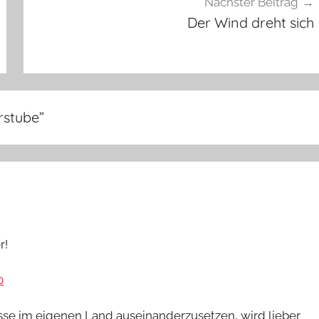
Nächster Beitrag
Der Wind dreht sich
rstube
”
r!
0
sse im eigenen Land auseinanderzusetzen, wird lieber