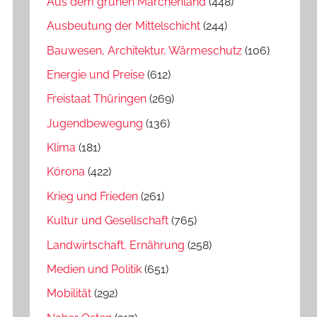
Aus dem grünen Märchenland
(448)
Ausbeutung der Mittelschicht
(244)
Bauwesen, Architektur, Wärmeschutz
(106)
Energie und Preise
(612)
Freistaat Thüringen
(269)
Jugendbewegung
(136)
Klima
(181)
Kórona
(422)
Krieg und Frieden
(261)
Kultur und Gesellschaft
(765)
Landwirtschaft, Ernährung
(258)
Medien und Politik
(651)
Mobilität
(292)