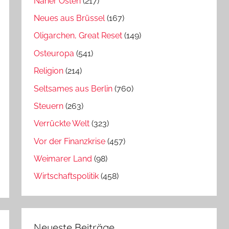
Naher Osten
(217)
Neues aus Brüssel
(167)
Oligarchen, Great Reset
(149)
Osteuropa
(541)
Religion
(214)
Seltsames aus Berlin
(760)
Steuern
(263)
Verrückte Welt
(323)
Vor der Finanzkrise
(457)
Weimarer Land
(98)
Wirtschaftspolitik
(458)
Neueste Beiträge