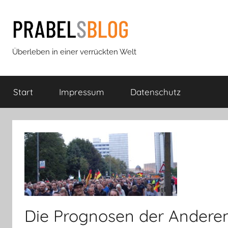
Zum
Inhalt
springen
Prabels
Überleben in einer verrückten Welt
Blog
Start
Impressum
Datenschutz
Die Prognosen der Andere