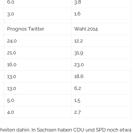
6,0
3,8
3,0
1,6
Prognos Twitter
Wahl 2014
24,0
12,2
21,0
31,9
16,0
23,0
13,0
18,6
13,0
6,2
5,0
1,5
4,0
2,7
heiten dahin. In Sachsen haben CDU und SPD noch etwa