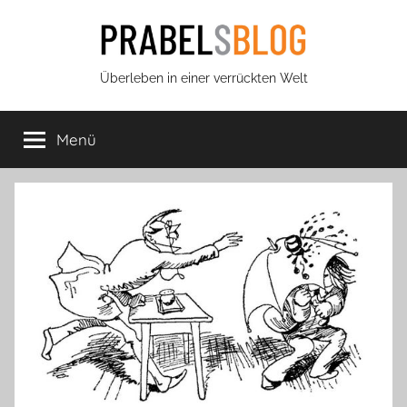
Zum
Inhalt
springen
Prabels
Überleben in einer verrückten Welt
Blog
Menü