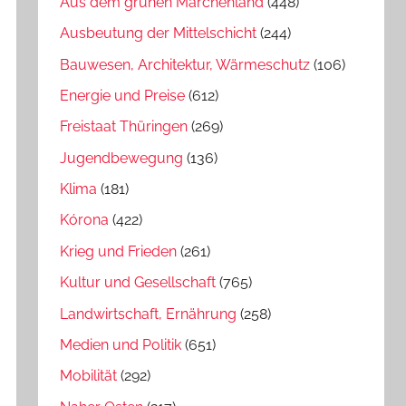
Aus dem grünen Märchenland
(448)
Ausbeutung der Mittelschicht
(244)
Bauwesen, Architektur, Wärmeschutz
(106)
Energie und Preise
(612)
Freistaat Thüringen
(269)
Jugendbewegung
(136)
Klima
(181)
Kórona
(422)
Krieg und Frieden
(261)
Kultur und Gesellschaft
(765)
Landwirtschaft, Ernährung
(258)
Medien und Politik
(651)
Mobilität
(292)