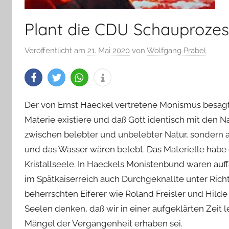
Plant die CDU Schauprozes
Veröffentlicht am
21. Mai 2020
von
Wolfgang Prabel
Der von Ernst Haeckel vertretene Monismus besagt
Materie existiere und daß Gott identisch mit den N
zwischen belebter und unbelebter Natur, sondern al
und das Wasser wären belebt. Das Materielle habe e
Kristallseele. In Haeckels Monistenbund waren auffa
im Spätkaiserreich auch Durchgeknallte unter Richt
beherrschten Eiferer wie Roland Freisler und Hild
Seelen denken, daß wir in einer aufgeklärten Zeit
Mängel der Vergangenheit erhaben sei.