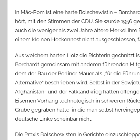
In Mäc-Pom ist eine harte Bolschewistin – Borchar
hört, mit den Stimmen der CDU. Sie wurde 1956 geb
auch die weniger als zwei Jahre ältere Merkel ihre 
einem kleinen Heckennest nicht ausgeschlossen, fa
Aus welchem harten Holz die Richterin gechnitzt is
Borchardt gemeinsam mit anderen führenden Mitgli
dem der Bau der Berliner Mauer als „für die Führ
Alternative“ beschrieben wird. Selbst in der Sowjet
Afghanistan- und der Falklandkrieg hatten offengel
Eisernen Vorhang technologisch in schweren Rück
Grube gegraben hatte, in die man selbst hereingepu
deutsche Linke scheinbar nicht.
Die Praxis Bolschewisten in Gerichte einzuschlepp