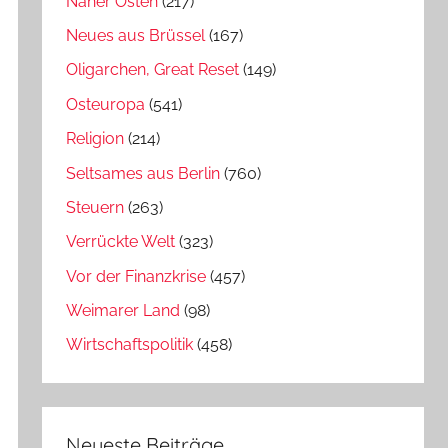
Naher Osten
(217)
Neues aus Brüssel
(167)
Oligarchen, Great Reset
(149)
Osteuropa
(541)
Religion
(214)
Seltsames aus Berlin
(760)
Steuern
(263)
Verrückte Welt
(323)
Vor der Finanzkrise
(457)
Weimarer Land
(98)
Wirtschaftspolitik
(458)
Neueste Beiträge