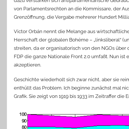
dazu verstärken sich antiparlamentarische Gebräuc
von Parlamentsrechten an die Kommissare, der Auss
Grenzöffnung, die Vergabe mehrerer Hundert Mill
Victor Orbán nennt die Melange aus wirtschaftlicher
Herrschaft der globalen Bohéme – „linksliberal“ (un
streiten, da er organisatorisch von den NGOs über 
FDP die ganze Nationale Front 2.0 umfaßt. Nun ist e
akzeptieren.
Geschichte wiederholt sich zwar nicht, aber sie rei
enthüllt das Problem. Ich beginne zunächst mal nic
Grafik. Sie zeigt von 1919 bis 1933 im Zeitraffer di