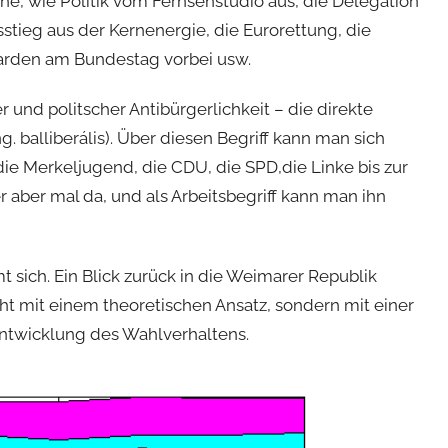
he, wie Politik vom Fernsehstudio aus, die Delegation
tieg aus der Kernenergie, die Eurorettung, die
iarden am Bundestag vorbei usw.
 und politscher Antibürgerlichkeit – die direkte
g. balliberális). Über diesen Begriff kann man sich
die Merkeljugend, die CDU, die SPD,die Linke bis zur
r aber mal da, und als Arbeitsbegriff kann man ihn
mt sich. Ein Blick zurück in die Weimarer Republik
ht mit einem theoretischen Ansatz, sondern mit einer
e Entwicklung des Wahlverhaltens.