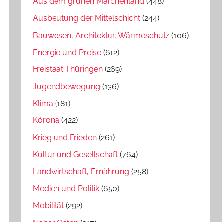
Aus dem grünen Märchenland
(448)
Ausbeutung der Mittelschicht
(244)
Bauwesen, Architektur, Wärmeschutz
(106)
Energie und Preise
(612)
Freistaat Thüringen
(269)
Jugendbewegung
(136)
Klima
(181)
Kórona
(422)
Krieg und Frieden
(261)
Kultur und Gesellschaft
(764)
Landwirtschaft, Ernährung
(258)
Medien und Politik
(650)
Mobilität
(292)