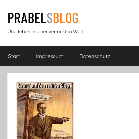
Zum
Inhalt
springen
Prabels
Überleben in einer verrückten Welt
Blog
Start
Impressum
Datenschutz