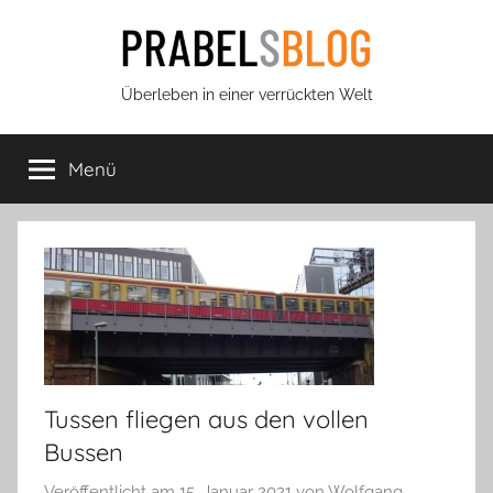
Zum
Inhalt
springen
Prabels
Überleben in einer verrückten Welt
Blog
Menü
Tussen fliegen aus den vollen
Bussen
Veröffentlicht am
15. Januar 2021
von
Wolfgang