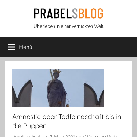
Zum
Inhalt
springen
Prabels
Überleben in einer verrückten Welt
Blog
Menü
Amnestie oder Todfeindschaft bis in
die Puppen
Veröffentlicht am
7. März 2021
von
Wolfgang Prabel