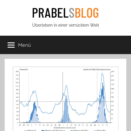
Zum
Inhalt
springen
Prabels
Überleben in einer verrückten Welt
Blog
Menü