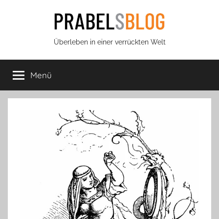
Zum
Inhalt
springen
Prabels
Überleben in einer verrückten Welt
Blog
Menü