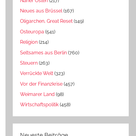
Naher Osten
(217)
Neues aus Brüssel
(167)
Oligarchen, Great Reset
(149)
Osteuropa
(541)
Religion
(214)
Seltsames aus Berlin
(760)
Steuern
(263)
Verrückte Welt
(323)
Vor der Finanzkrise
(457)
Weimarer Land
(98)
Wirtschaftspolitik
(458)
Neueste Beiträge