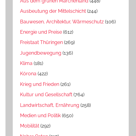
Aus dem grünen Märchenland
(448)
Ausbeutung der Mittelschicht
(244)
Bauwesen, Architektur, Wärmeschutz
(106)
Energie und Preise
(612)
Freistaat Thüringen
(269)
Jugendbewegung
(136)
Klima
(181)
Kórona
(422)
Krieg und Frieden
(261)
Kultur und Gesellschaft
(764)
Landwirtschaft, Ernährung
(258)
Medien und Politik
(650)
Mobilität
(292)