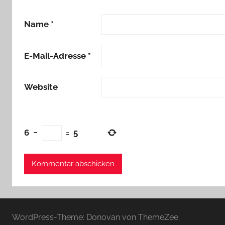
Name
*
E-Mail-Adresse
*
Website
6
−
=
5
WordPress-Theme: Donovan von ThemeZee.