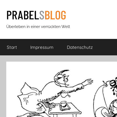
Zum
Inhalt
springen
Prabels
Überleben in einer verrückten Welt
Blog
Start
Impressum
Datenschutz