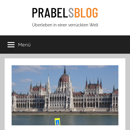
Zum
Inhalt
springen
Prabels
Überleben in einer verrückten Welt
Blog
Menü