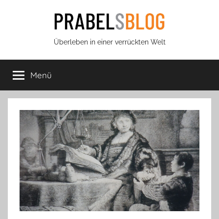
Zum
Inhalt
springen
Prabels
Überleben in einer verrückten Welt
Blog
Menü