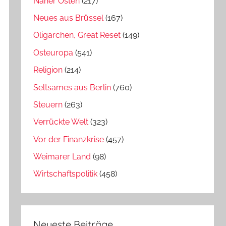
Naher Osten
(217)
Neues aus Brüssel
(167)
Oligarchen, Great Reset
(149)
Osteuropa
(541)
Religion
(214)
Seltsames aus Berlin
(760)
Steuern
(263)
Verrückte Welt
(323)
Vor der Finanzkrise
(457)
Weimarer Land
(98)
Wirtschaftspolitik
(458)
Neueste Beiträge