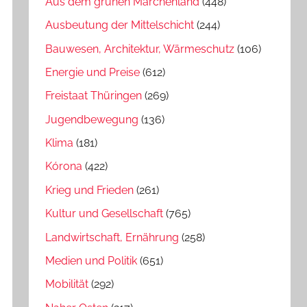
Aus dem grünen Märchenland
(448)
Ausbeutung der Mittelschicht
(244)
Bauwesen, Architektur, Wärmeschutz
(106)
Energie und Preise
(612)
Freistaat Thüringen
(269)
Jugendbewegung
(136)
Klima
(181)
Kórona
(422)
Krieg und Frieden
(261)
Kultur und Gesellschaft
(765)
Landwirtschaft, Ernährung
(258)
Medien und Politik
(651)
Mobilität
(292)