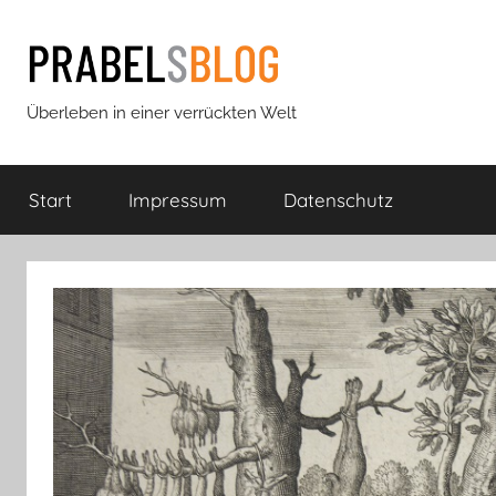
Zum
Inhalt
springen
Prabels
Überleben in einer verrückten Welt
Blog
Start
Impressum
Datenschutz