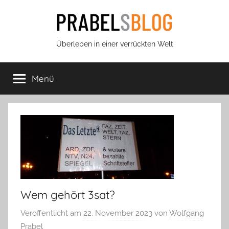
Zum
Inhalt
springen
Prabels
Überleben in einer verrückten Welt
Blog
Menü
Wem gehört 3sat?
Veröffentlicht am
22. November 2023
von
Wolfgang
Prabel