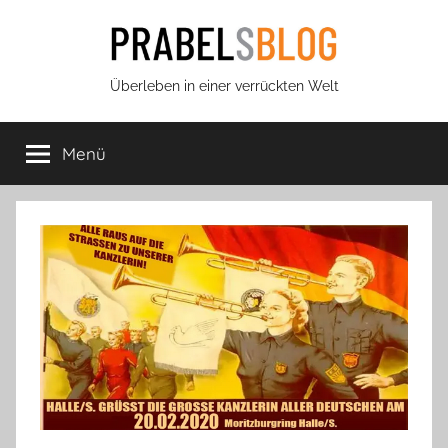
Zum
Inhalt
springen
Prabels
Überleben in einer verrückten Welt
Blog
Menü