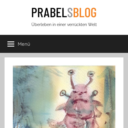
Zum
Inhalt
springen
Prabels
Überleben in einer verrückten Welt
Blog
Menü