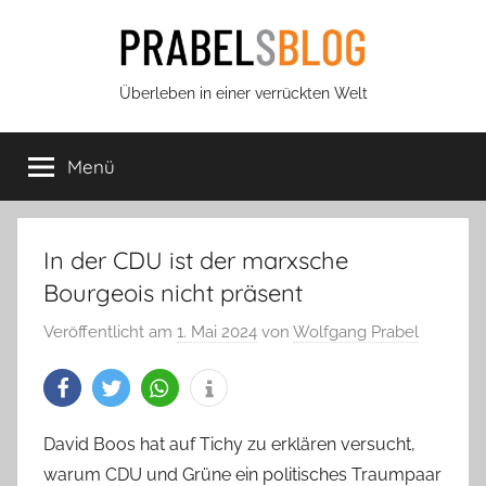
Zum
Inhalt
springen
Prabels
Überleben in einer verrückten Welt
Blog
Menü
In der CDU ist der marxsche
Bourgeois nicht präsent
Veröffentlicht am
1. Mai 2024
von
Wolfgang Prabel
David Boos hat auf Tichy zu erklären versucht,
warum CDU und Grüne ein politisches Traumpaar