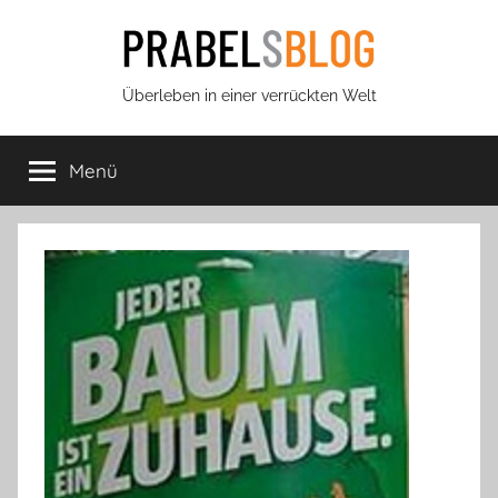
Zum
Inhalt
springen
Prabels
Überleben in einer verrückten Welt
Blog
Menü