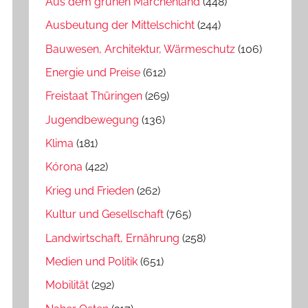
Aus dem grünen Märchenland
(448)
Ausbeutung der Mittelschicht
(244)
Bauwesen, Architektur, Wärmeschutz
(106)
Energie und Preise
(612)
Freistaat Thüringen
(269)
Jugendbewegung
(136)
Klima
(181)
Kórona
(422)
Krieg und Frieden
(262)
Kultur und Gesellschaft
(765)
Landwirtschaft, Ernährung
(258)
Medien und Politik
(651)
Mobilität
(292)