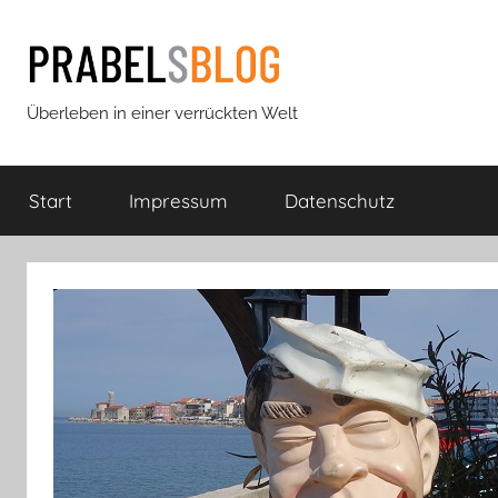
Zum
Inhalt
springen
Prabels
Überleben in einer verrückten Welt
Blog
Start
Impressum
Datenschutz