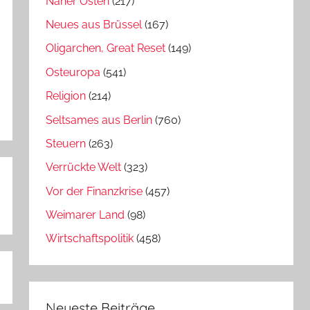
Naher Osten
(217)
Neues aus Brüssel
(167)
Oligarchen, Great Reset
(149)
Osteuropa
(541)
Religion
(214)
Seltsames aus Berlin
(760)
Steuern
(263)
Verrückte Welt
(323)
Vor der Finanzkrise
(457)
Weimarer Land
(98)
Wirtschaftspolitik
(458)
Neueste Beiträge