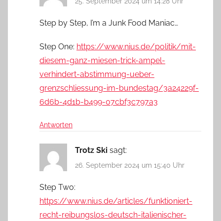
25. September 2024 um 14:28 Uhr
Step by Step, I’m a Junk Food Maniac…
Step One:
https://www.nius.de/politik/mit-
diesem-ganz-miesen-trick-ampel-
verhindert-abstimmung-ueber-
grenzschliessung-im-bundestag/3a24229f-
6d6b-4d1b-b499-07cbf3c797a3
Antworten
Trotz Ski
sagt:
26. September 2024 um 15:40 Uhr
Step Two:
https://www.nius.de/articles/funktioniert-
recht-reibungslos-deutsch-italienischer-