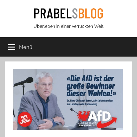
Zum
Inhalt
springen
Prabels
Überleben in einer verrückten Welt
Blog
Menü