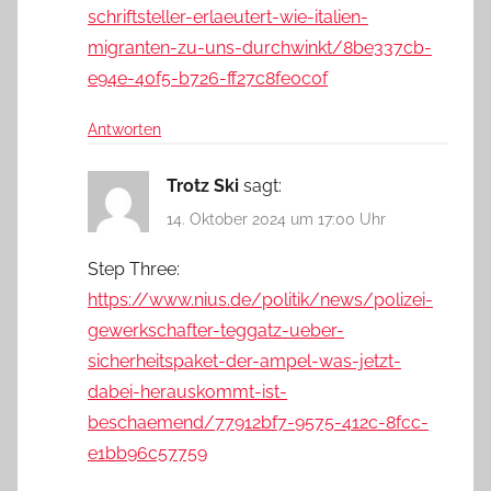
schriftsteller-erlaeutert-wie-italien-
migranten-zu-uns-durchwinkt/8be337cb-
e94e-40f5-b726-ff27c8fe0c0f
Antworten
Trotz Ski
sagt:
14. Oktober 2024 um 17:00 Uhr
Step Three:
https://www.nius.de/politik/news/polizei-
gewerkschafter-teggatz-ueber-
sicherheitspaket-der-ampel-was-jetzt-
dabei-herauskommt-ist-
beschaemend/77912bf7-9575-412c-8fcc-
e1bb96c57759