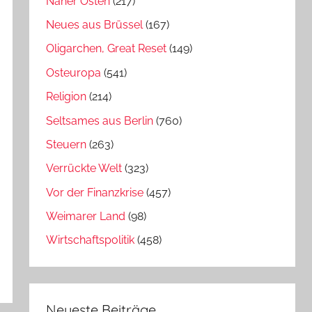
Naher Osten
(217)
Neues aus Brüssel
(167)
Oligarchen, Great Reset
(149)
Osteuropa
(541)
Religion
(214)
Seltsames aus Berlin
(760)
Steuern
(263)
Verrückte Welt
(323)
Vor der Finanzkrise
(457)
Weimarer Land
(98)
Wirtschaftspolitik
(458)
Neueste Beiträge