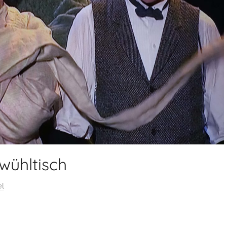
wühltisch
el