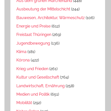
Aus dem grünen Märchenland
(448)
Ausbeutung der Mittelschicht
(244)
Bauwesen, Architektur, Wärmeschutz
(106)
Energie und Preise
(612)
Freistaat Thüringen
(269)
Jugendbewegung
(136)
Klima
(181)
Kórona
(422)
Krieg und Frieden
(261)
Kultur und Gesellschaft
(764)
Landwirtschaft, Ernährung
(258)
Medien und Politik
(651)
Mobilität
(292)