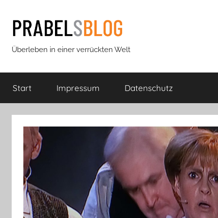
Zum
Inhalt
springen
Prabels
Überleben in einer verrückten Welt
Blog
Start
Impressum
Datenschutz