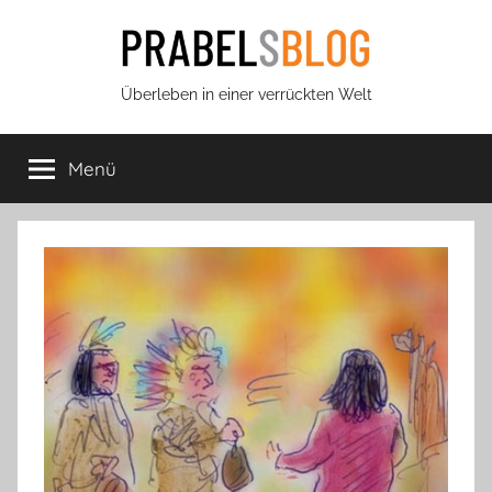
Zum
Inhalt
springen
Prabels
Überleben in einer verrückten Welt
Blog
Menü