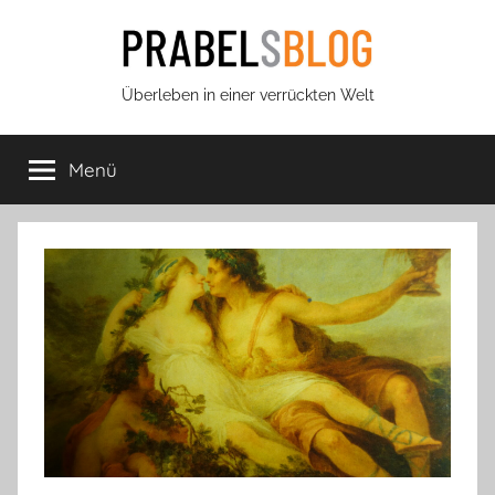
Zum
Inhalt
springen
Prabels
Überleben in einer verrückten Welt
Blog
Menü