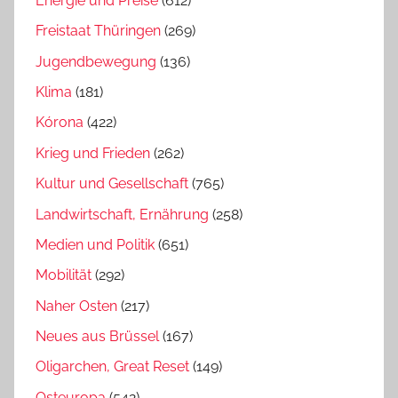
Energie und Preise
(612)
Freistaat Thüringen
(269)
Jugendbewegung
(136)
Klima
(181)
Kórona
(422)
Krieg und Frieden
(262)
Kultur und Gesellschaft
(765)
Landwirtschaft, Ernährung
(258)
Medien und Politik
(651)
Mobilität
(292)
Naher Osten
(217)
Neues aus Brüssel
(167)
Oligarchen, Great Reset
(149)
Osteuropa
(542)