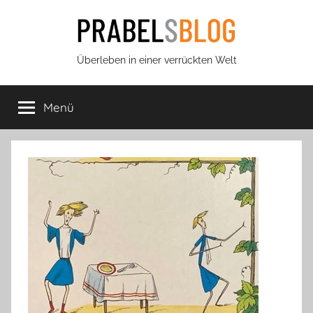
Zum
Inhalt
springen
Prabels
Überleben in einer verrückten Welt
Blog
Menü