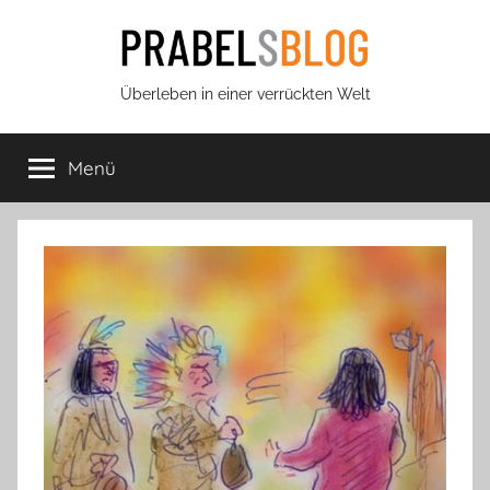
Zum
Inhalt
springen
Prabels
Überleben in einer verrückten Welt
Blog
Menü