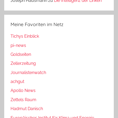
Joseph Hausmann
zu
Die Intelligenz der Linken
Meine Favoriten im Netz
Tichys Einblick
pi-news
Goldseiten
Zellerzeitung
Journalistenwatch
achgut
Apollo News
Zettels Raum
Hadmut Danisch
Europäisches Institut für Klima und Energie