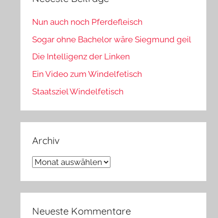
Nun auch noch Pferdefleisch
Sogar ohne Bachelor wäre Siegmund geil
Die Intelligenz der Linken
Ein Video zum Windelfetisch
Staatsziel Windelfetisch
Archiv
Archiv
Neueste Kommentare