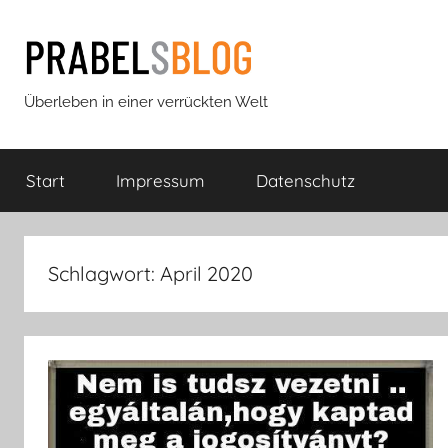
Zum
Inhalt
springen
Prabels
Überleben in einer verrückten Welt
Blog
Start
Impressum
Datenschutz
Schlagwort:
April 2020