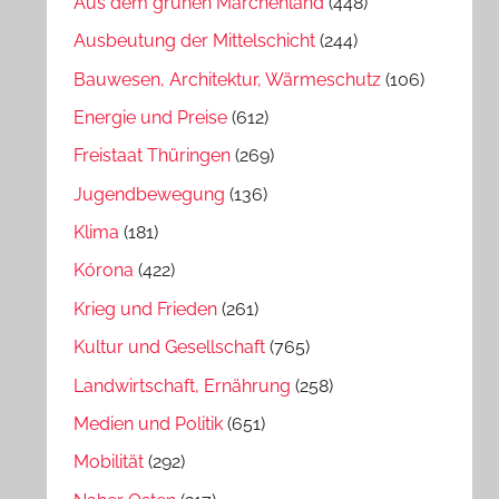
Aus dem grünen Märchenland
(448)
Ausbeutung der Mittelschicht
(244)
Bauwesen, Architektur, Wärmeschutz
(106)
Energie und Preise
(612)
Freistaat Thüringen
(269)
Jugendbewegung
(136)
Klima
(181)
Kórona
(422)
Krieg und Frieden
(261)
Kultur und Gesellschaft
(765)
Landwirtschaft, Ernährung
(258)
Medien und Politik
(651)
Mobilität
(292)