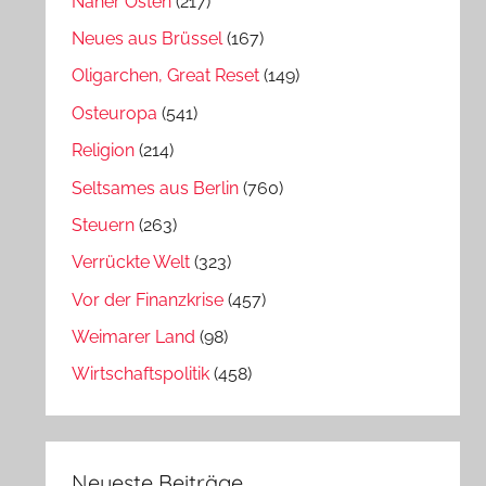
Naher Osten
(217)
Neues aus Brüssel
(167)
Oligarchen, Great Reset
(149)
Osteuropa
(541)
Religion
(214)
Seltsames aus Berlin
(760)
Steuern
(263)
Verrückte Welt
(323)
Vor der Finanzkrise
(457)
Weimarer Land
(98)
Wirtschaftspolitik
(458)
Neueste Beiträge