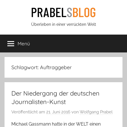
Zum
Inhalt
springen
Prabels
Überleben in einer verrückten Welt
Blog
Menü
Schlagwort:
Auftraggeber
Der Niedergang der deutschen
Journalisten-Kunst
Veröffentlicht am
21. Juni 2016
von
Wolfgang Prabel
Michael Gassmann hatte in der WELT einen