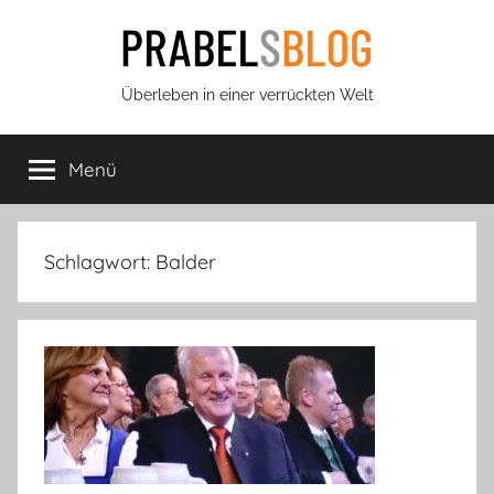
Zum
Inhalt
springen
Prabels
Überleben in einer verrückten Welt
Blog
Menü
Schlagwort:
Balder