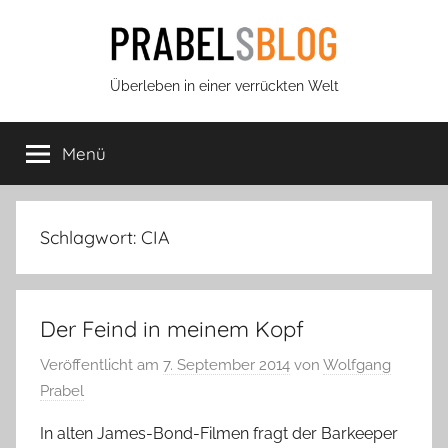
Zum
Inhalt
springen
Prabels
Überleben in einer verrückten Welt
Blog
Menü
Schlagwort:
CIA
Der Feind in meinem Kopf
Veröffentlicht am
7. September 2014
von
Wolfgang
Prabel
In alten James-Bond-Filmen fragt der Barkeeper