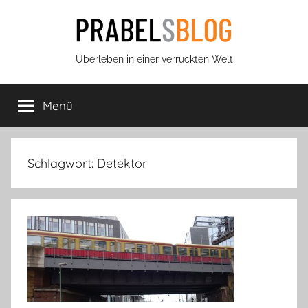
Zum
Inhalt
springen
Prabels
Überleben in einer verrückten Welt
Blog
Menü
Schlagwort:
Detektor