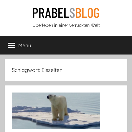
Zum
Inhalt
springen
Prabels
Überleben in einer verrückten Welt
Blog
Menü
Schlagwort:
Eiszeiten