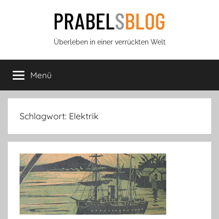
Zum
Inhalt
springen
Prabels
Überleben in einer verrückten Welt
Blog
Menü
Schlagwort:
Elektrik