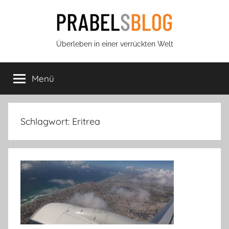
Zum
Inhalt
springen
Prabels
Überleben in einer verrückten Welt
Blog
Menü
Schlagwort:
Eritrea