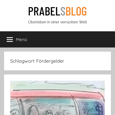
Zum
Inhalt
springen
Prabels
Überleben in einer verrückten Welt
Blog
Menü
Schlagwort:
Fördergelder