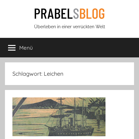
Zum
Inhalt
springen
Prabels
Überleben in einer verrückten Welt
Blog
Menü
Schlagwort:
Leichen