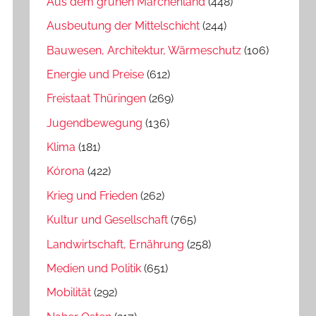
Aus dem grünen Märchenland
(448)
Ausbeutung der Mittelschicht
(244)
Bauwesen, Architektur, Wärmeschutz
(106)
Energie und Preise
(612)
Freistaat Thüringen
(269)
Jugendbewegung
(136)
Klima
(181)
Kórona
(422)
Krieg und Frieden
(262)
Kultur und Gesellschaft
(765)
Landwirtschaft, Ernährung
(258)
Medien und Politik
(651)
Mobilität
(292)