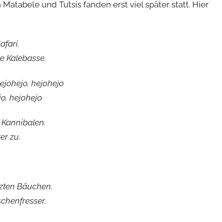
atabele und Tutsis fanden erst viel später statt. Hier
afari.
ie Kalebasse.
johejo, hejohejo
, hejohejo
 Kannibalen.
er zu.
zten Bäuchen.
chenfresser.