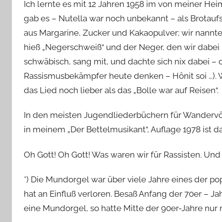
Ich lernte es mit 12 Jahren 1958 im von meiner He
gab es – Nutella war noch unbekannt – als Brotauf
aus Margarine, Zucker und Kakaopulver; wir nann
hieß „Negerschweiß“ und der Neger, den wir dabei 
schwäbisch, sang mit, und dachte sich nix dabei – o
Rassismusbekämpfer heute denken – Hônit soi …).
das Lied noch lieber als das „Bolle war auf Reisen“.
In den meisten Jugendliederbüchern für Wandervög
in meinem „Der Bettelmusikant“, Auflage 1978 ist da
Oh Gott! Oh Gott! Was waren wir für Rassisten. Un
*) Die Mundorgel war über viele Jahre eines der p
hat an Einfluß verloren. Besaß Anfang der 70er – Ja
eine Mundorgel, so hatte Mitte der 90er-Jahre nur