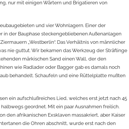
ng, nur mit einigen Wärtern und Brigatieren von
ubaugebieten und vier Wohnlagern. Einer der
er in der Bauphase steckengebliebenen Außenanlagen
Ziermauern „Westberlin“. Das Verhältnis von männlicher
was nie guttut. Wir bekamen das Werkzeug der Sträflinge
stehenden märkischen Sand einen Wall, der den
chinen wie Radlader oder Bagger gab es damals noch
taub behandelt. Schaufeln und eine Rüttelplatte mußten
en ein aufschlußreiches Lied, welches erst jetzt nach 45
h halbwegs geordnet. Mit ein paar Ausnahmen freilich.
on den afrikanischen Exsklaven massakriert, aber Kaiser
ntertanen die Ohren abschnitt, wurde erst nach den