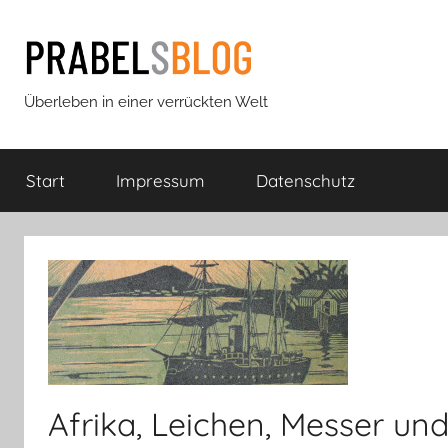
Zum
Inhalt
springen
Prabels
Überleben in einer verrückten Welt
Blog
Start
Impressum
Datenschutz
Afrika, Leichen, Messer und