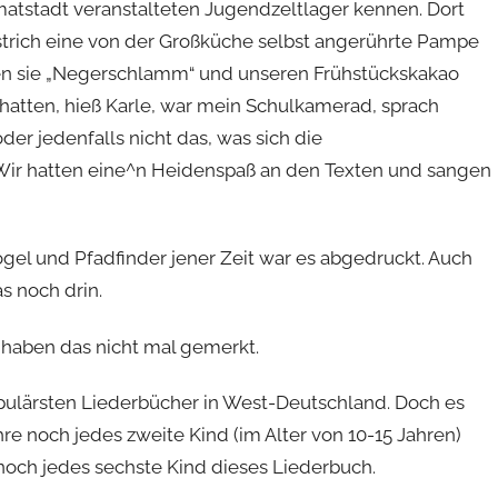
imatstadt veranstalteten Jugendzeltlager kennen. Dort
strich eine von der Großküche selbst angerührte Pampe
ten sie „Negerschlamm“ und unseren Frühstückskakao
hatten, hieß Karle, war mein Schulkamerad, sprach
der jedenfalls nicht das, was sich die
 Wir hatten eine^n Heidenspaß an den Texten und sangen
el und Pfadfinder jener Zeit war es abgedruckt. Auch
s noch drin.
d haben das nicht mal gemerkt.
opulärsten Liederbücher in West-Deutschland. Doch es
hre noch jedes zweite Kind (im Alter von 10-15 Jahren)
 noch jedes sechste Kind dieses Liederbuch.