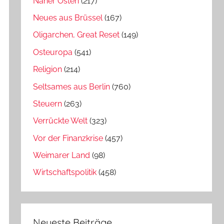
Naher Osten
(217)
Neues aus Brüssel
(167)
Oligarchen, Great Reset
(149)
Osteuropa
(541)
Religion
(214)
Seltsames aus Berlin
(760)
Steuern
(263)
Verrückte Welt
(323)
Vor der Finanzkrise
(457)
Weimarer Land
(98)
Wirtschaftspolitik
(458)
Neueste Beiträge