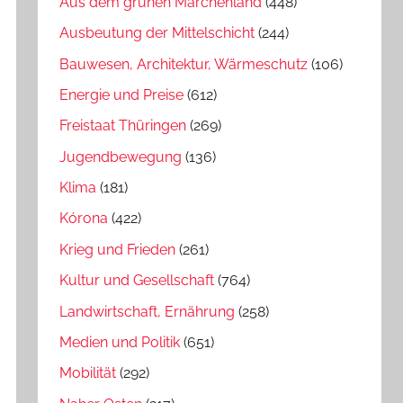
Aus dem grünen Märchenland
(448)
Ausbeutung der Mittelschicht
(244)
Bauwesen, Architektur, Wärmeschutz
(106)
Energie und Preise
(612)
Freistaat Thüringen
(269)
Jugendbewegung
(136)
Klima
(181)
Kórona
(422)
Krieg und Frieden
(261)
Kultur und Gesellschaft
(764)
Landwirtschaft, Ernährung
(258)
Medien und Politik
(651)
Mobilität
(292)