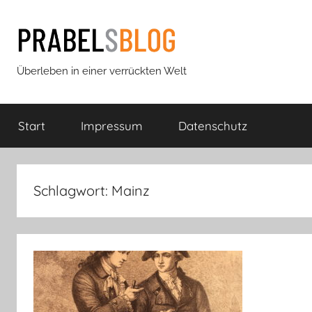
Zum
Inhalt
springen
Prabels
Überleben in einer verrückten Welt
Blog
Start
Impressum
Datenschutz
Schlagwort:
Mainz