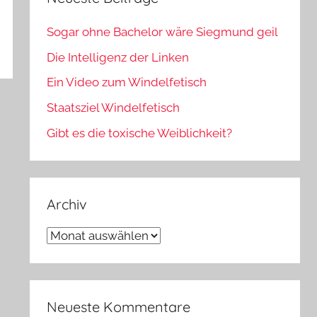
Sogar ohne Bachelor wäre Siegmund geil
Die Intelligenz der Linken
Ein Video zum Windelfetisch
Staatsziel Windelfetisch
Gibt es die toxische Weiblichkeit?
Archiv
Archiv
Neueste Kommentare