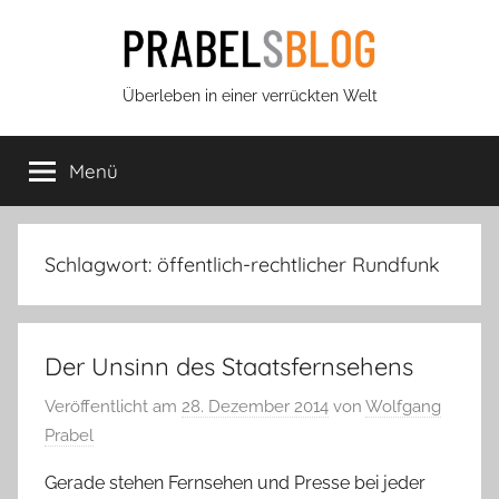
Zum
Inhalt
springen
Prabels
Überleben in einer verrückten Welt
Blog
Menü
Schlagwort:
öffentlich-rechtlicher Rundfunk
Der Unsinn des Staatsfernsehens
Veröffentlicht am
28. Dezember 2014
von
Wolfgang
Prabel
Gerade stehen Fernsehen und Presse bei jeder