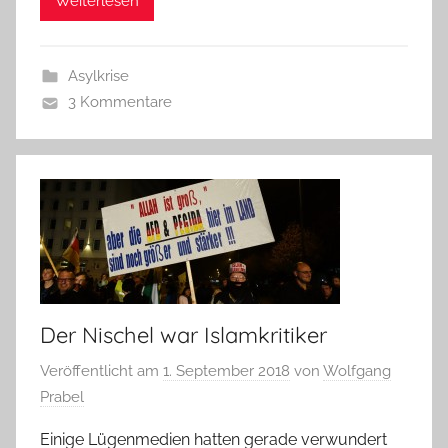
Weiterlesen
Asylkrise
3 Kommentare
Der Nischel war Islamkritiker
Veröffentlicht am
1. September 2018
von
Wolfgang
Prabel
Einige Lügenmedien hatten gerade verwundert