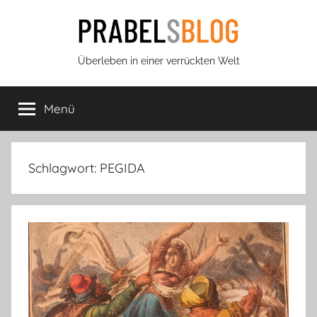
Zum
Inhalt
springen
Prabels
Überleben in einer verrückten Welt
Blog
Menü
Schlagwort:
PEGIDA