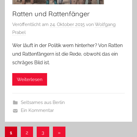
Ratten und Rattenfänger
Veröffentlicht am
24. Oktober 2015
von
Wolfgang
Prabel
Wer läuft in der Politik wem hinterher? Von Ratten
und Rattenfängern ist die Rede, obwohl das ein
schräges Bild ist.
Weiterlesen
Seltsames aus Berlin
Ein Kommentar
Beitragsnavigation
Nächste
1
2
3
»