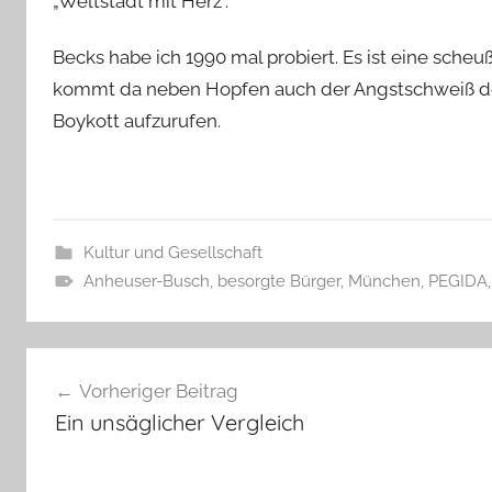
„Weltstadt mit Herz“.
Becks habe ich 1990 mal probiert. Es ist eine scheuß
kommt da neben Hopfen auch der Angstschweiß der 
Boykott aufzurufen.
Kultur und Gesellschaft
Anheuser-Busch
,
besorgte Bürger
,
München
,
PEGIDA
Beitragsnavigation
Vorheriger Beitrag
Ein unsäglicher Vergleich