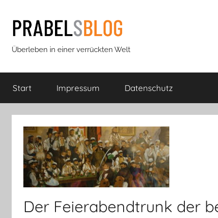
Zum
Inhalt
springen
Prabels
Überleben in einer verrückten Welt
Blog
Start
Impressum
Datenschutz
Der Feierabendtrunk der b