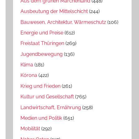
Aus dem grünen Märchenland
(448)
Ausbeutung der Mittelschicht
(244)
Bauwesen, Architektur, Wärmeschutz
(106)
Energie und Preise
(612)
Freistaat Thüringen
(269)
Jugendbewegung
(136)
Klima
(181)
Kórona
(422)
Krieg und Frieden
(261)
Kultur und Gesellschaft
(765)
Landwirtschaft, Ernährung
(258)
Medien und Politik
(651)
Mobilität
(292)