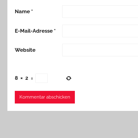
Name
*
E-Mail-Adresse
*
Website
8
×
2
=