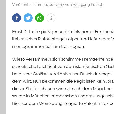
Veröffentlicht am
24. Juli 2017
von
Wolfgang Prabel
Ernst Dill, ein spießiger und kleinkarierter Funktio
italienisches Ristorante gestolpert und klärte den W
montags immer bei ihm traf: Pegida.
Wieso versammeln sich schlimme Fremdenfeinde e
scheußliche Nachricht von den islamkritischen Gäst
belgische Großbrauerei Anheuser-Busch durchgest
dem Wirt. Nun bekommen die Pegidisten kein „braune
dieser Stelle schauen wir mal nach dem Münchner Lo
wurde in München immer schon ungern ausgeschenk
Bier, sondern Weinzwang, reagierte Valentin flexib