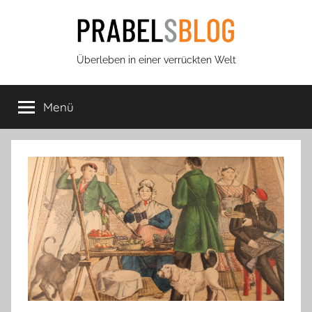
Zum
Inhalt
springen
Prabels
Überleben in einer verrückten Welt
Blog
Menü