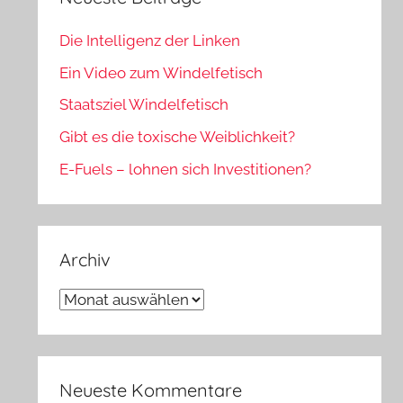
Die Intelligenz der Linken
Ein Video zum Windelfetisch
Staatsziel Windelfetisch
Gibt es die toxische Weiblichkeit?
E-Fuels – lohnen sich Investitionen?
Archiv
Archiv
Neueste Kommentare