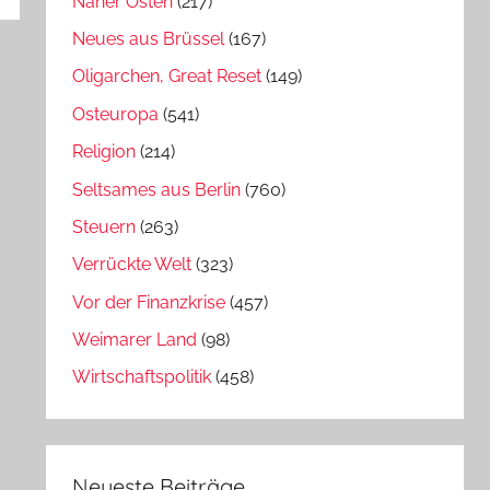
Naher Osten
(217)
Neues aus Brüssel
(167)
Oligarchen, Great Reset
(149)
Osteuropa
(541)
Religion
(214)
Seltsames aus Berlin
(760)
Steuern
(263)
Verrückte Welt
(323)
Vor der Finanzkrise
(457)
Weimarer Land
(98)
Wirtschaftspolitik
(458)
Neueste Beiträge