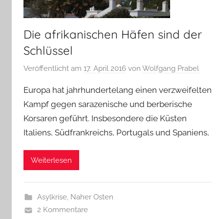
Die afrikanischen Häfen sind der
Schlüssel
Veröffentlicht am
17. April 2016
von
Wolfgang Prabel
Europa hat jahrhundertelang einen verzweifelten
Kampf gegen sarazenische und berberische
Korsaren geführt. Insbesondere die Küsten
Italiens, Südfrankreichs, Portugals und Spaniens,
Weiterlesen
Asylkrise
,
Naher Osten
2 Kommentare