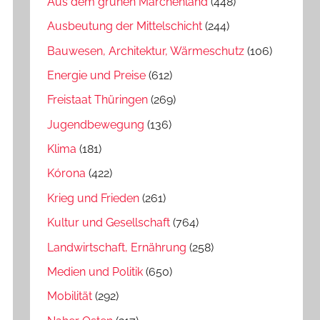
Aus dem grünen Märchenland
(448)
Ausbeutung der Mittelschicht
(244)
Bauwesen, Architektur, Wärmeschutz
(106)
Energie und Preise
(612)
Freistaat Thüringen
(269)
Jugendbewegung
(136)
Klima
(181)
Kórona
(422)
Krieg und Frieden
(261)
Kultur und Gesellschaft
(764)
Landwirtschaft, Ernährung
(258)
Medien und Politik
(650)
Mobilität
(292)