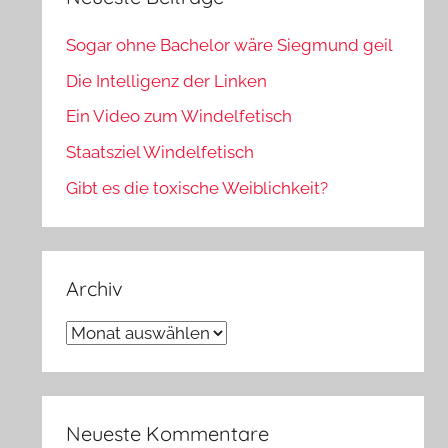
Sogar ohne Bachelor wäre Siegmund geil
Die Intelligenz der Linken
Ein Video zum Windelfetisch
Staatsziel Windelfetisch
Gibt es die toxische Weiblichkeit?
Archiv
Archiv
Neueste Kommentare