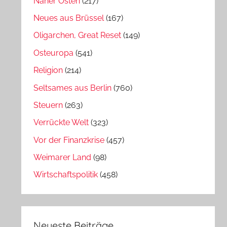
Naher Osten
(217)
Neues aus Brüssel
(167)
Oligarchen, Great Reset
(149)
Osteuropa
(541)
Religion
(214)
Seltsames aus Berlin
(760)
Steuern
(263)
Verrückte Welt
(323)
Vor der Finanzkrise
(457)
Weimarer Land
(98)
Wirtschaftspolitik
(458)
Neueste Beiträge