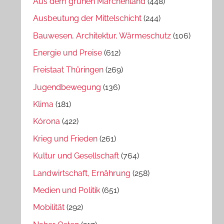
Aus dem grünen Märchenland
(448)
Ausbeutung der Mittelschicht
(244)
Bauwesen, Architektur, Wärmeschutz
(106)
Energie und Preise
(612)
Freistaat Thüringen
(269)
Jugendbewegung
(136)
Klima
(181)
Kórona
(422)
Krieg und Frieden
(261)
Kultur und Gesellschaft
(764)
Landwirtschaft, Ernährung
(258)
Medien und Politik
(651)
Mobilität
(292)