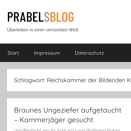
Zum
Inhalt
springen
Prabels
Überleben in einer verrückten Welt
Blog
Start
Impressum
Datenschutz
Schlagwort:
Reichskammer der Bildenden K
Braunes Ungeziefer aufgetaucht
– Kammerjäger gesucht
Veröffentlicht am
30. April 2013
von
Wolfgang Prabel