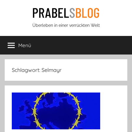
Zum
Inhalt
springen
Prabels
Überleben in einer verrückten Welt
Blog
Menü
Schlagwort:
Selmayr