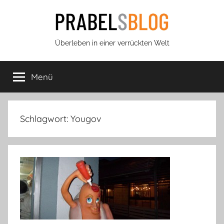
Zum
Inhalt
springen
Prabels
Überleben in einer verrückten Welt
Blog
Menü
Schlagwort:
Yougov