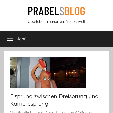
Zum
Inhalt
springen
Prabels
Überleben in einer verrückten Welt
Blog
Menü
Eisprung zwischen Dreisprung und
Karrieresprung
Veröffentlicht am
6. August 2016
von
Wolfgang