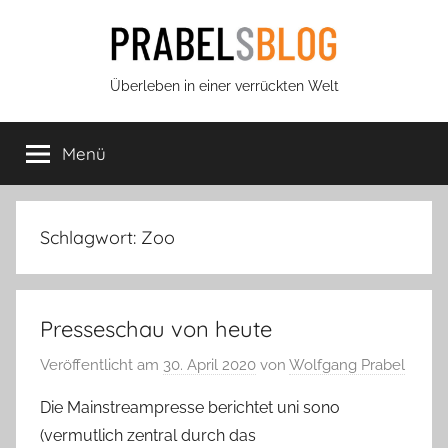
Zum
Inhalt
springen
Prabels
Überleben in einer verrückten Welt
Blog
Menü
Schlagwort:
Zoo
Presseschau von heute
Veröffentlicht am
30. April 2020
von
Wolfgang Prabel
Die Mainstreampresse berichtet uni sono
(vermutlich zentral durch das