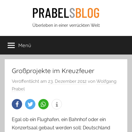
Zum
Inhalt
springen
Prabels
Überleben in einer verrückten Welt
Blog
Menü
Großprojekte im Kreuzfeuer
Veröffentlicht am
23. Dezember 2012
von
Wolfgang
Prabel
Egal ob ein Flughafen, ein Bahnhof oder ein
Konzertsaal gebaut werden soll: Deutschland