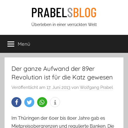
Zum
Inhalt
springen
Prabels
Überleben in einer verrückten Welt
Blog
Menü
Der ganze Aufwand der 89er
Revolution ist für die Katz gewesen
Veröffentlicht am
17. Juni 2013
von
Wolfgang Prabel
Im Thüringen der 60er bis 80er Jahre gab es
Mietpreisobergrenzen und regulierte Banken. Die